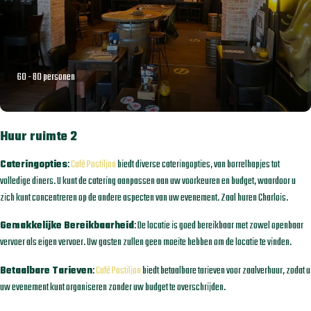
60 - 80 personen
Huur ruimte 2
Cateringopties
:
Café Postiljon
biedt diverse cateringopties, van borrelhapjes tot
volledige diners. U kunt de catering aanpassen aan uw voorkeuren en budget, waardoor u
zich kunt concentreren op de andere aspecten van uw evenement. Zaal huren Charlois.
Gemakkelijke Bereikbaarheid
: De locatie is goed bereikbaar met zowel openbaar
vervoer als eigen vervoer. Uw gasten zullen geen moeite hebben om de locatie te vinden.
Betaalbare Tarieven
:
Café Postiljon
biedt betaalbare tarieven voor zaalverhuur, zodat u
uw evenement kunt organiseren zonder uw budget te overschrijden.