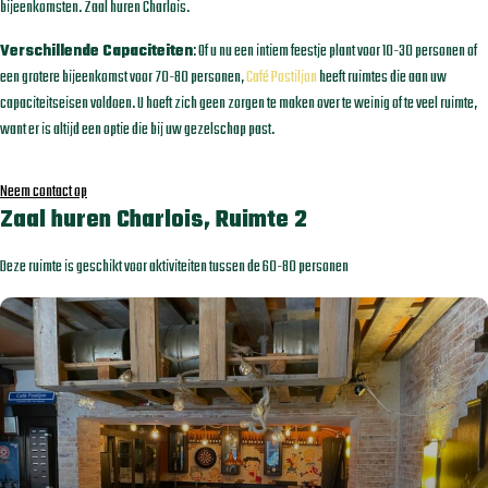
bijeenkomsten. Zaal huren Charlois.
Verschillende Capaciteiten
: Of u nu een intiem feestje plant voor 10-30 personen of
een grotere bijeenkomst voor 70-80 personen,
Café Postiljon
heeft ruimtes die aan uw
capaciteitseisen voldoen. U hoeft zich geen zorgen te maken over te weinig of te veel ruimte,
want er is altijd een optie die bij uw gezelschap past.
Neem contact op
Zaal huren Charlois, Ruimte 2
Deze ruimte is geschikt voor aktiviteiten tussen de 60-80 personen