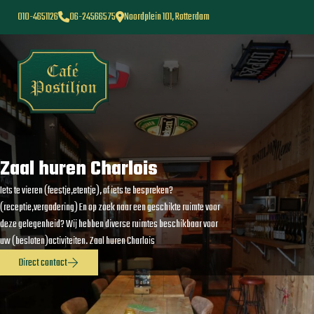
010-4651126
06-24566575
Noordplein 101, Rotterdam
Zaal huren Charlois
Iets te vieren (feestje,etentje), of iets te bespreken?
(receptie,vergadering) En op zoek naar een geschikte ruimte voor
deze gelegenheid? Wij hebben diverse ruimtes beschikbaar voor
uw (besloten)activiteiten. Zaal huren Charlois
Direct contact