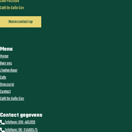
Café Postiljon
Café De Gulle Gier
Neem contact op
Menu
Home
Over ons
Zaalverhuur
Cafe
Brasserie
Contact
Café De Gulle Gier
Contact gegevens
Telefoon: 010-4651126
Telefoon: 06-24566575