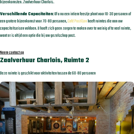
bijeenkomsten. Zaalverhuur Charlois.
Verschillende Capaciteiten
: Of u nu een intiem feestje plant voor 10-30 personen of
een grotere bijeenkomst voor 70-80 personen,
Café Postiljon
heeft ruimtes die aan uw
capaciteitseisen voldoen. U hoeft zich geen zorgen te maken over te weinig of te veel ruimte,
want er is altijd een optie die bij uw gezelschap past.
Neem contact op
Zaalverhuur Charlois, Ruimte 2
Deze ruimte is geschikt voor aktiviteiten tussen de 60-80 personen