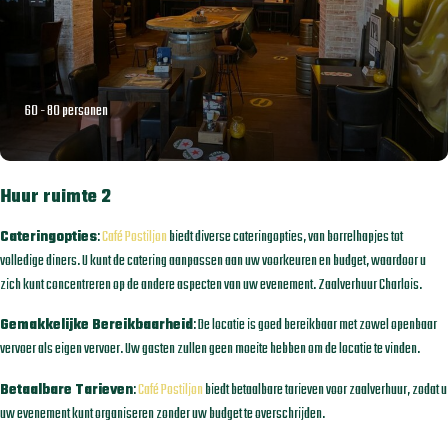
60 - 80 personen
Huur ruimte 2
Cateringopties
:
Café Postiljon
biedt diverse cateringopties, van borrelhapjes tot
volledige diners. U kunt de catering aanpassen aan uw voorkeuren en budget, waardoor u
zich kunt concentreren op de andere aspecten van uw evenement. Zaalverhuur Charlois.
Gemakkelijke Bereikbaarheid
: De locatie is goed bereikbaar met zowel openbaar
vervoer als eigen vervoer. Uw gasten zullen geen moeite hebben om de locatie te vinden.
Betaalbare Tarieven
:
Café Postiljon
biedt betaalbare tarieven voor zaalverhuur, zodat u
uw evenement kunt organiseren zonder uw budget te overschrijden.