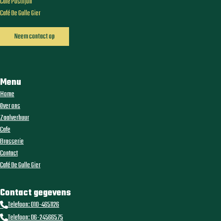
Café Postiljon
Café De Gulle Gier
Neem contact op
Menu
Home
Over ons
Zaalverhuur
Cafe
Brasserie
Contact
Café De Gulle Gier
Contact gegevens
Telefoon: 010-4651126
Telefoon: 06-24566575