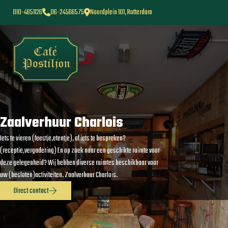
010-4651126
06-24566575
Noordplein 101, Rotterdam
Zaalverhuur Charlois
Iets te vieren (feestje,etentje), of iets te bespreken?
(receptie,vergadering) En op zoek naar een geschikte ruimte voor
deze gelegenheid? Wij hebben diverse ruimtes beschikbaar voor
uw (besloten)activiteiten. Zaalverhuur Charlois.
Direct contact