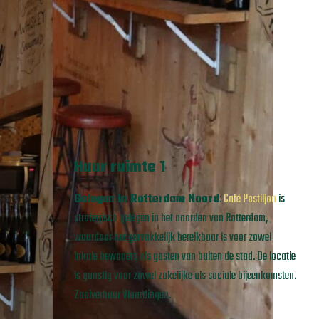
Huur ruimte 1
Gelegen in Rotterdam Noord
:
Café Postiljon
is
strategisch gelegen in het noorden van Rotterdam,
waardoor het gemakkelijk bereikbaar is voor zowel
lokale bewoners als gasten van buiten de stad. De locatie
is gunstig voor zowel zakelijke als sociale bijeenkomsten.
Zaalverhuur Vlaardingen.