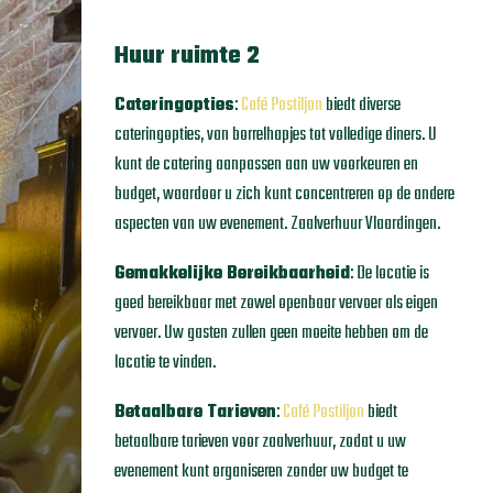
Huur ruimte 2
Cateringopties
:
Café Postiljon
biedt diverse
cateringopties, van borrelhapjes tot volledige diners. U
kunt de catering aanpassen aan uw voorkeuren en
budget, waardoor u zich kunt concentreren op de andere
aspecten van uw evenement. Zaalverhuur Vlaardingen.
Gemakkelijke Bereikbaarheid
: De locatie is
goed bereikbaar met zowel openbaar vervoer als eigen
vervoer. Uw gasten zullen geen moeite hebben om de
locatie te vinden.
Betaalbare Tarieven
:
Café Postiljon
biedt
betaalbare tarieven voor zaalverhuur, zodat u uw
evenement kunt organiseren zonder uw budget te