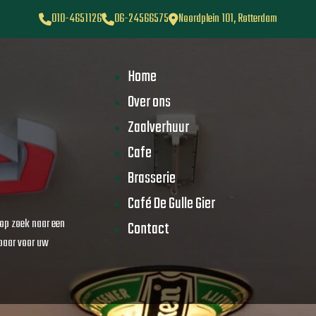
010-4651126
06-24566575
Noordplein 101, Rotterdam
Home
Over ons
Zaalverhuur
Cafe
Brasserie
Café De Gulle Gier
n op zoek naar een
Contact
kbaar voor uw