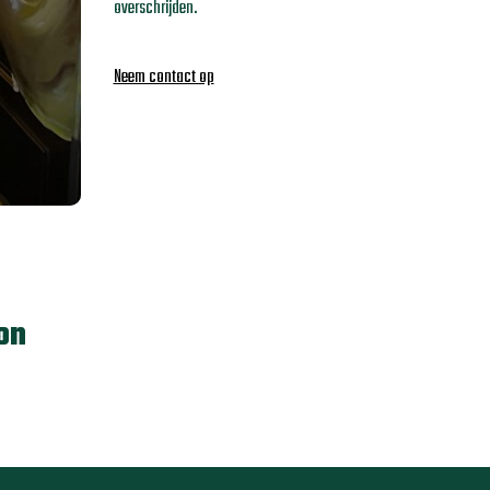
overschrijden.
Neem contact op
on