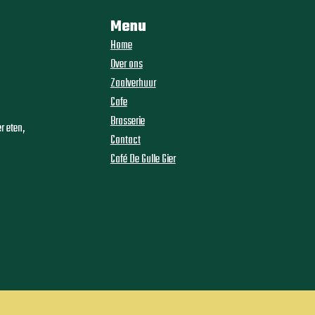
Menu
Home
Over ons
Zaalverhuur
Cafe
Brasserie
r eten,
Contact
Café De Gulle Gier