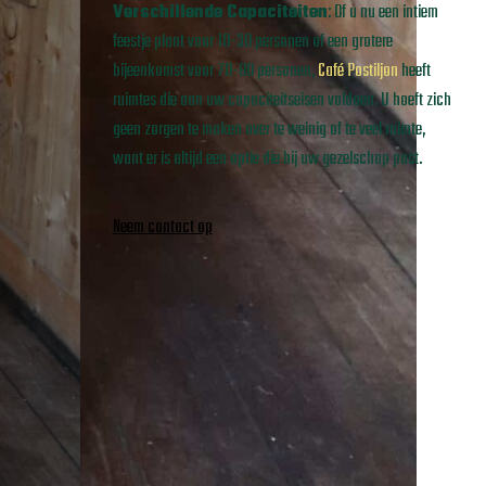
Verschillende Capaciteiten
: Of u nu een intiem
feestje plant voor 10-30 personen of een grotere
bijeenkomst voor 70-80 personen,
Café Postiljon
heeft
ruimtes die aan uw capaciteitseisen voldoen. U hoeft zich
geen zorgen te maken over te weinig of te veel ruimte,
want er is altijd een optie die bij uw gezelschap past.
Neem contact op